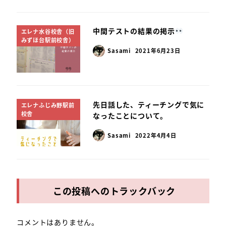
中間テストの結果の掲示
エレナ水谷校舎（旧
みずほ台駅前校舎）
Sasami
2021年6月23日
先日話した、ティーチングで気に
エレナふじみ野駅前
校舎
なったことについて。
Sasami
2022年4月4日
この投稿へのトラックバック
コメントはありません。