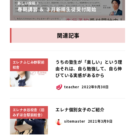
新しい投稿
春期講習 ＆ ３月新規生徒受付開始
関連記事
うちの塾生が「楽しい」という理
エレナふじみ野駅前
校舎
由それは、自ら勉強して、自ら伸
びている実感があるから
teacher
2022年9月30日
エレナ個別女子のご紹介
エレナ水谷校舎（旧
みずほ台駅前校舎）
sitemaster
2021年3月9日