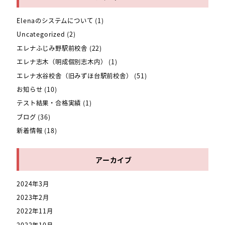
Elenaのシステムについて
(1)
Uncategorized
(2)
エレナふじみ野駅前校舎
(22)
エレナ志木（明成個別志木内）
(1)
エレナ水谷校舎（旧みずほ台駅前校舎）
(51)
お知らせ
(10)
テスト結果・合格実績
(1)
ブログ
(36)
新着情報
(18)
アーカイブ
2024年3月
2023年2月
2022年11月
2022年10月