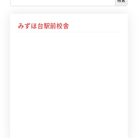
検索
みずほ台駅前校舎