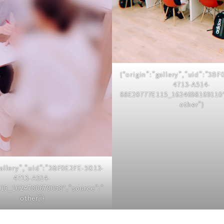
{“origin”:”gallery”,”uid”:”3B
4713-A514-
88E20777E115_1624698169110″
other”}
gallery”,”uid”:”3BF0E2FE-5D13-
4713-A514-
15_1624780679058″,”source”:”
other”}