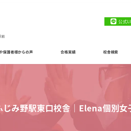
公式L
駅前
や保護者様からの声
合格実績
校舎検索
ふじみ野駅東口校舎｜Elena個別女