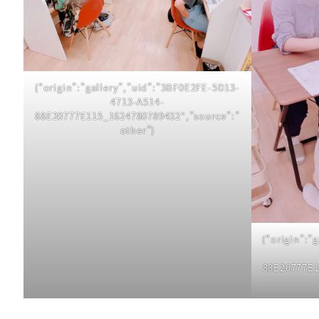
{“origin”:”gallery”,”uid”:”3BF0E2FE-5D13-
4713-A514-
88E20777E115_1624780789432″,”source”:”
other”}
{“origin”:”
88E20777E1