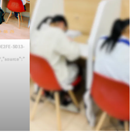
F0E2FE-5D13-
,”source”:”