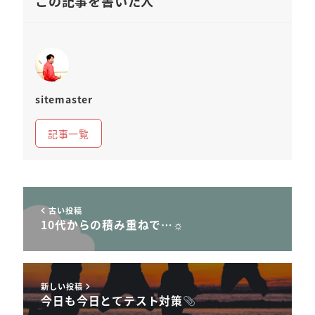
この記事を書いた人
sitemaster
記事一覧
古い投稿
10代からの積み重ねで…☼
新しい投稿
今日も今日とてテスト対策