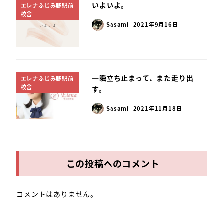
いよいよ。
エレナふじみ野駅前
校舎
Sasami
2021年9月16日
一瞬立ち止まって、また走り出
エレナふじみ野駅前
校舎
す。
Sasami
2021年11月18日
この投稿へのコメント
コメントはありません。