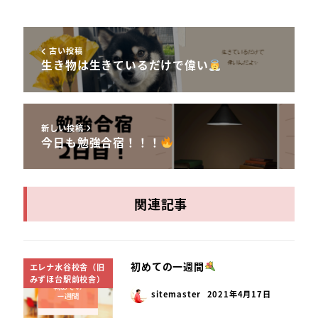
古い投稿
生き物は生きているだけで偉い
新しい投稿
今日も勉強合宿！！！
関連記事
初めての一週間
エレナ水谷校舎（旧
みずほ台駅前校舎）
sitemaster
2021年4月17日