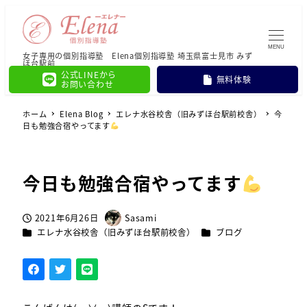
MENU
女子専用の個別指導塾 Elena個別指導塾 埼玉県富士見市 みず
ほ台駅前
公式LINEから
無料体験
お問い合わせ
ホーム
Elena Blog
エレナ水谷校舎（旧みずほ台駅前校舎）
今
日も勉強合宿やってます
今日も勉強合宿やってます
2021年6月26日
Sasami
投稿日
著
カテゴリー
カテゴリー
エレナ水谷校舎（旧みずほ台駅前校舎）
ブログ
者